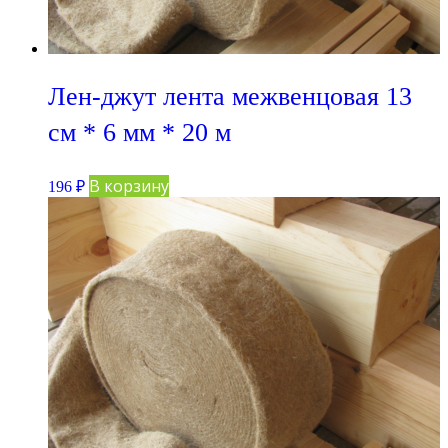
Лен-джут лента межвенцовая 13
см * 6 мм * 20 м
В корзину
196
₽