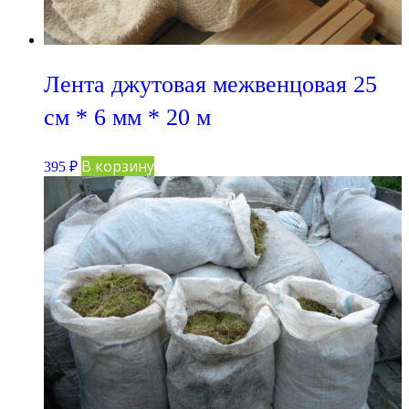
Лента джутовая межвенцовая 25
см * 6 мм * 20 м
В корзину
395
₽