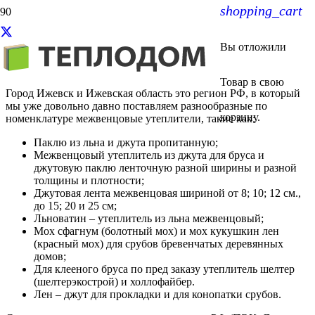
shopping_cart
Межвенцовый утеплитель в
Вы отложили
Ижевске
Товар
в свою
Город Ижевск и Ижевская область это регион РФ, в который
мы уже довольно давно поставляем разнообразные по
корзину.
номенклатуре межвенцовые утеплители, такие как:
Паклю из льна и джута пропитанную;
Межвенцовый утеплитель из джута для бруса и
джутовую паклю ленточную разной ширины и разной
толщины и плотности;
Джутовая лента межвенцовая шириной от 8; 10; 12 см.,
до 15; 20 и 25 см;
Льноватин – утеплитель из льна межвенцовый;
Мох сфагнум (болотный мох) и мох кукушкин лен
(красный мох) для срубов бревенчатых деревянных
домов;
Для клееного бруса по пред заказу утеплитель шелтер
(шелтерэкострой) и холлофайбер.
Лен – джут для прокладки и для конопатки срубов.