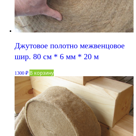
Джутовое полотно межвенцовое
шир. 80 см * 6 мм * 20 м
В корзину
1300
₽