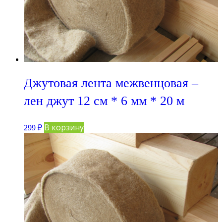
Джутовая лента межвенцовая –
лен джут 12 см * 6 мм * 20 м
В корзину
299
₽