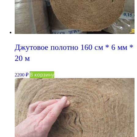
Джутовое полотно 160 см * 6 мм *
20 м
В корзину
2200
₽