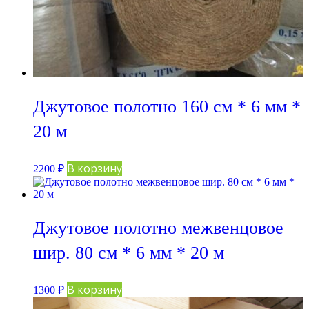
Джутовое полотно 160 см * 6 мм *
20 м
В корзину
2200
₽
Джутовое полотно межвенцовое
шир. 80 см * 6 мм * 20 м
В корзину
1300
₽