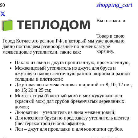
shopping_cart
Межвенцовый утеплитель в
Вы отложили
Котласе
Товар
в свою
Город Котлас это регион РФ, в который мы уже довольно
давно поставляем разнообразные по номенклатуре
корзину.
межвенцовые утеплители, такие как:
Паклю из льна и джута пропитанную, просмоленную;
Межвенцовый утеплитель из джута для бруса и
джутовую паклю ленточную разной ширины и разной
толщины и плотности;
Джутовая лента межвенцовая шириной от 8; 10; 12 см.,
до 15; 20 и 25 см;
Мох сфагнум (болотный мох) и мох кукушкин лен
(красный мох) для срубов бревенчатых деревянных
домов;
Льноватин – утеплитель из льна межвенцовый;
Для клееного бруса по пред заказу утеплитель шелтер
(шелтерэкострой) и холлофайбер.
Лен – джут для прокладки и для конопатки срубов.