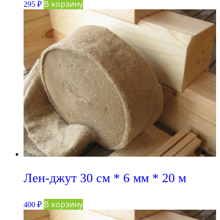
В корзину
295
₽
Лен-джут 30 см * 6 мм * 20 м
В корзину
400
₽