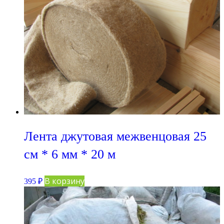
Лента джутовая межвенцовая 25
см * 6 мм * 20 м
В корзину
395
₽