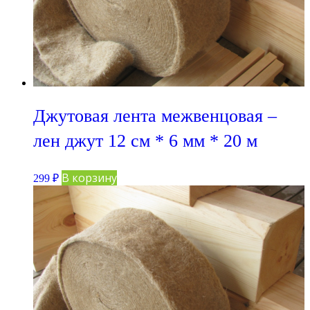
Джутовая лента межвенцовая –
лен джут 12 см * 6 мм * 20 м
В корзину
299
₽