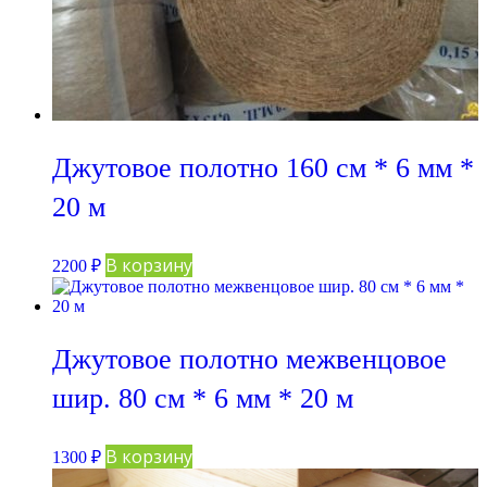
Джутовое полотно 160 см * 6 мм *
20 м
В корзину
2200
₽
Джутовое полотно межвенцовое
шир. 80 см * 6 мм * 20 м
В корзину
1300
₽