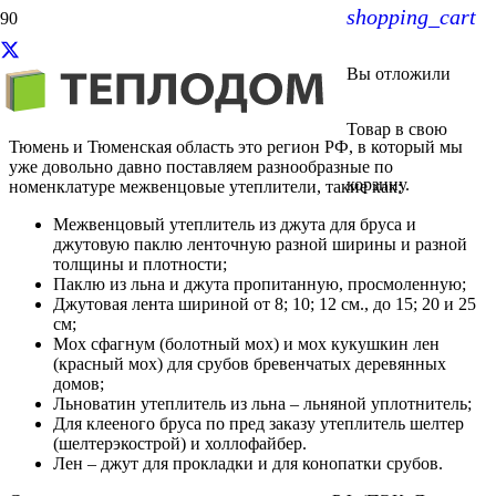
shopping_cart
Межвенцовый утеплитель в
Вы отложили
Тюмени
Товар
в свою
Тюмень и Тюменская область это регион РФ, в который мы
уже довольно давно поставляем разнообразные по
корзину.
номенклатуре межвенцовые утеплители, такие как:
Межвенцовый утеплитель из джута для бруса и
джутовую паклю ленточную разной ширины и разной
толщины и плотности;
Паклю из льна и джута пропитанную, просмоленную;
Джутовая лента шириной от 8; 10; 12 см., до 15; 20 и 25
см;
Мох сфагнум (болотный мох) и мох кукушкин лен
(красный мох) для срубов бревенчатых деревянных
домов;
Льноватин утеплитель из льна – льняной уплотнитель;
Для клееного бруса по пред заказу утеплитель шелтер
(шелтерэкострой) и холлофайбер.
Лен – джут для прокладки и для конопатки срубов.