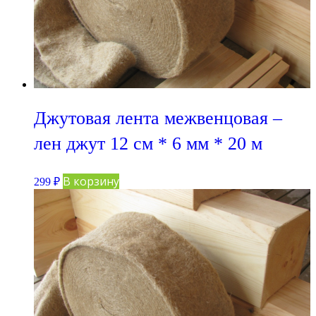
Джутовая лента межвенцовая –
лен джут 12 см * 6 мм * 20 м
В корзину
299
₽