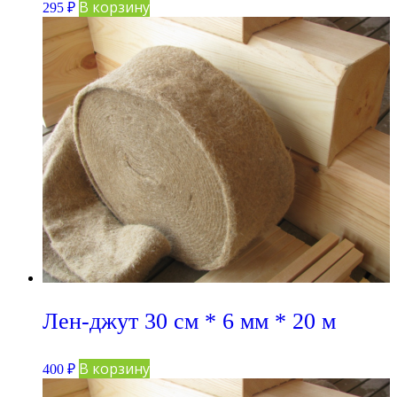
В корзину
295
₽
Лен-джут 30 см * 6 мм * 20 м
В корзину
400
₽