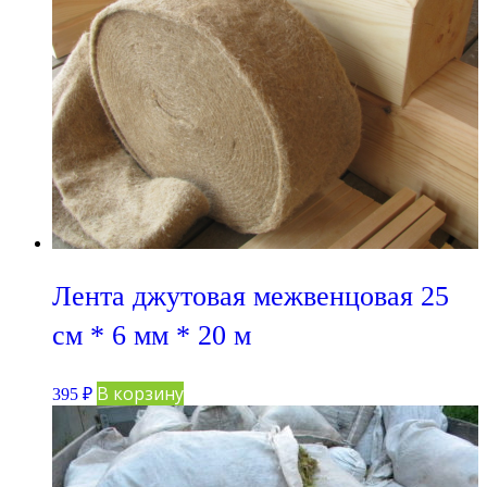
Лента джутовая межвенцовая 25
см * 6 мм * 20 м
В корзину
395
₽