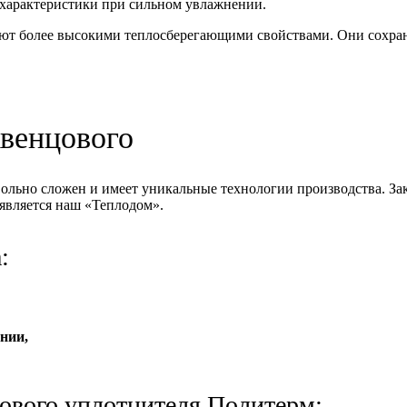
и характеристики при сильном увлажнении.
ют более высокими теплосберегающими свойствами. Они сохран
венцового
льно сложен и имеет уникальные технологии производства. Зак
является наш «Теплодом».
:
нии,
ового уплотнителя Политерм: