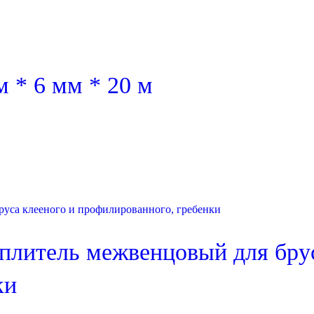
 * 6 мм * 20 м
плитель межвенцовый для брус
ки