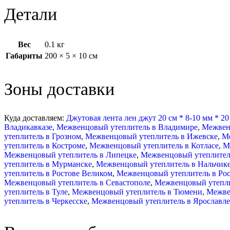
Детали
Вес
0.1 кг
Габариты
200 × 5 × 10 см
Зоны доставки
Куда доставляем:
Джутовая лента лен джут 20 см * 8-10 мм * 20
Владикавказе
,
Межвенцовый утеплитель в Владимире
,
Межвен
утеплитель в Грозном
,
Межвенцовый утеплитель в Ижевске
,
Ме
утеплитель в Костроме
,
Межвенцовый утеплитель в Котласе
,
М
Межвенцовый утеплитель в Липецке
,
Межвенцовый утеплител
утеплитель в Мурманске
,
Межвенцовый утеплитель в Нальчик
утеплитель в Ростове Великом
,
Межвенцовый утеплитель в Рос
Межвенцовый утеплитель в Севастополе
,
Межвенцовый утепли
утеплитель в Туле
,
Межвенцовый утеплитель в Тюмени
,
Межве
утеплитель в Черкесске
,
Межвенцовый утеплитель в Ярославле