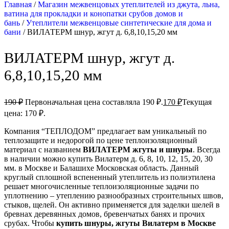
Главная
/
Магазин межвенцовых утеплителей из джута, льна,
ватина для прокладки и конопатки срубов домов и
бань
/
Утеплители межвенцовые синтетические для дома и
бани
/ ВИЛАТЕРМ шнур, жгут д. 6,8,10,15,20 мм
ВИЛАТЕРМ шнур, жгут д.
6,8,10,15,20 мм
190
₽
Первоначальная цена составляла 190 ₽.
170
₽
Текущая
цена: 170 ₽.
Компания “ТЕПЛОДОМ” предлагает вам уникальный по
теплозащите и недорогой по цене теплоизоляционный
материал с названием
ВИЛАТЕРМ жгуты и шнуры
. Всегда
в наличии можно купить Вилатерм д. 6, 8, 10, 12, 15, 20, 30
мм. в Москве и Балашихе Московская область. Данный
круглый сплошной вспененный утеплитель из полиэтилена
решает многочисленные теплоизоляционные задачи по
уплотнению – утеплению разнообразных строительных швов,
стыков, щелей. Он активно применяется для заделки шелей в
бревнах деревянных домов, бревенчатых банях и прочих
срубах. Чтобы
купить шнуры, жгуты Вилатерм в Москве