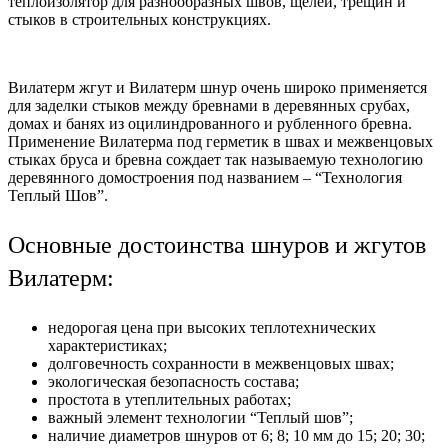
теплоизолятор для разнообразных швов, щелей, трещин и
стыков в строительных конструкциях.
Вилатерм жгут и Вилатерм шнур очень широко применяется
для заделки стыков между бревнами в деревянных срубах,
домах и банях из оцилиндрованного и рубленного бревна.
Применение Вилатерма под герметик в швах и межвенцовых
стыках бруса и бревна сождает так называемую технологию
деревянного домостроения под названием – “Технология
Теплый Шов”.
Основные достоинства шнуров и жгутов
Вилатерм:
недорогая цена при высоких теплотехнических
характеристиках;
долговечность сохранности в межвенцовых швах;
экологическая безопасность состава;
простота в утеплительных работах;
важный элемент технологии “Теплый шов”;
наличие диаметров шнуров от 6; 8; 10 мм до 15; 20; 30;